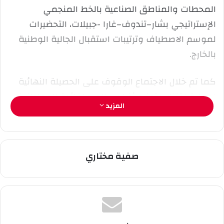
ل
المحطات والمناطق الصناعية بالخط المنجمي
ك
الإستراتيجي بشار–تندوف–غارا -جبيلات، التحضيرات
ت
ر
لموسم الاصطياف وترتيبات استقبال الجالية الوطنية
و
بالخارج.
ن
ي
كما تم خلال الاجتماع الوقوف على الحصيلة النهائية
ا
لعملية اقتناء وتوزيع أضاحي العيد لفائدة المواطنين،
المزيد
إلى جانب متابعة تعزيز آليات الرقابة للمنتجات
الموجهة للاستهلاك وتدعيم قدرات المخابر.
صفية مختاري