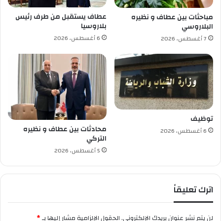
ا
ي
ل
د
عطاف يستقبل من طرف رئيس
مباحثات بين عطاف و نظيره
ت
ا
بلاروسيا
البلاروسي
غ
ل
6 أغسطس، 2026
7 أغسطس، 2026
ي
إ
ي
س
ر
ت
ا
ق
ل
ل
إ
ا
ي
ل
ج
توظيف
ا
محادثات بين عطاف و نظيره
6 أغسطس، 2026
ب
التركي
ي
5 أغسطس، 2026
اترك تعليقاً
لن يتم نشر عنوان بريدك الإلكتروني.
الحقول الإلزامية مشار إليها بـ
*