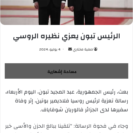
الرئيس تبون يعزي نظيره الروسي
صفية مختاري
أ
4 يوليو، 2024
ر
س
ل
ب
ر
بعث، رئيس الجمهورية، عبد المجيد تبون، اليوم الأربعاء،
ي
رسالة تعزية لرئيس روسيا فلاديمير بوتين، إثر وفاة
د
ا
سفيرها لدى الجزائر فالوريان شوفاياف.
إ
ل
وجاء في فحوة الرسالة: “تلقينا ببالغ الحزن والأسى خبر
ك