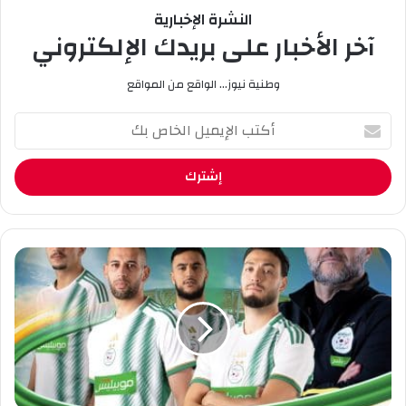
النشرة الإخبارية
آخر الأخبار على بريدك الإلكتروني
وطنية نيوز... الواقع من المواقع
أ
ك
ت
ب
ا
ل
إ
ي
م
م
و
ي
ب
ل
ي
ا
ل
ل
ي
خ
س
ا
ي