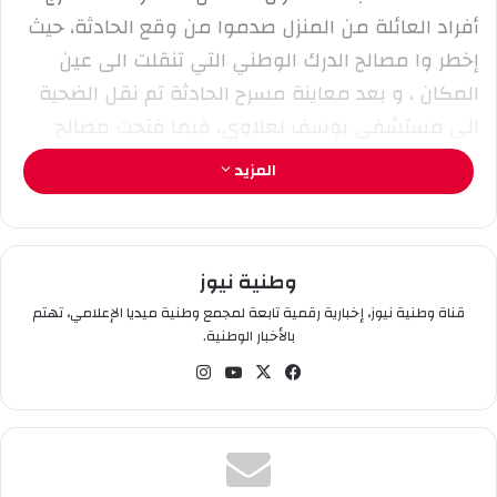
ر
أفراد العائلة من المنزل صدموا من وقع الحادثة، حيث
و
إخطر وا مصالح الدرك الوطني التي تنقلت الى عين
ن
المكان ، و بعد معاينة مسرح الحادثة تم نقل الضحية
ي
الى مستشفى يوسف لعلاوي، فيما فتحت مصالح
ا
الدرك تحقيقا في الحادثة.
المزيد
مجاهد العمري
وطنية نيوز
قناة وطنية نيوز، إخبارية رقمية تابعة لمجمع وطنية ميديا الإعلامي، تهتم
بالأخبار الوطنية.
في
‫X
‫You
انس
سب
Tub
تقر
وك
e
ام