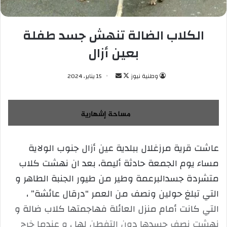
الكلاب الضالة تنهش جسد طفلة
بعين أزال
وطنية نيوز
ت
أ
15 يناير، 2024
ا
ر
ب
س
ع
ل
ع
ب
ل
ر
عاشت قرية مرزغلال ببلدية عين أزال جنوب الولاية
ى
ي
مساء يوم الجمعة حادثة أليمة، بعد ان نهشت كلاب
X
د
ا
متشردة جسدالبرعمة وطير من طيور الجنبة الطاهر و
إ
التي تبلغ حولين ونصف من العمر “درقال عائشة” ،
ل
التي كانت أمام منزل العائلة فهاجمتها كلاب ضالة و
ك
نهشت نصف جسدها دون التفطن لها ، و عندما خرج
ت