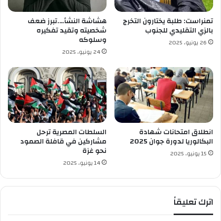
ا
ا
م
س
تمنراست: طلبة يختارون التخرج
هشاشة النشأ….تبرز ضعف
ع
بالزي التقليدي للجنوب
شخصيته وتقيد تفكيره
ي
وسلوكه
26 يونيو، 2025
ة
24 يونيو، 2025
"
ع
م
ا
ر
ع
ا
ش
انطلاق امتحانات شهادة
السلطات المصرية ترحل
و
البكالوريا لدورة جوان 2025
مشاركين في قافلة الصمود
ر
نحو غزة
15 يونيو، 2025
ي
14 يونيو، 2025
"
ا
ل
اترك تعليقاً
خ
ا