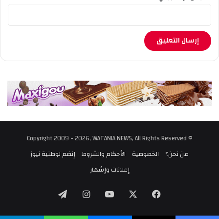
© Copyright 2009 - 2026, WATANIA NEWS, All Rights Reserved
من نحن؟
الخصوصية
الأحكام والشروط
إنضم لوطنية نيوز
إعلانات وإشهار
‫X
فيسبوك
‫YouTube
انستقرام
تيلقرام