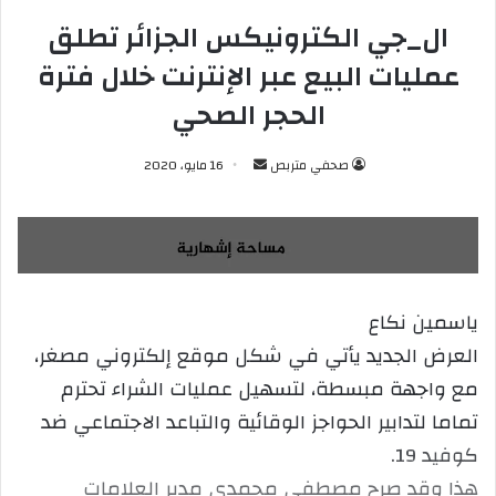
ال_جي الكترونيكس الجزائر تطلق
عمليات البيع عبر الإنترنت خلال فترة
الحجر الصحي
صحفي متربص
أ
16 مايو، 2020
ر
س
ل
ب
ر
ياسمين نكاع
ي
العرض الجديد يأتي في شكل موقع إلكتروني مصغر،
د
ا
مع واجهة مبسطة، لتسهيل عمليات الشراء تحترم
إ
تماما لتدابير الحواجز الوقائية والتباعد الاجتماعي ضد
ل
كوفيد 19.
ك
هذا وقد صرح مصطفى محمدي مدير العلامات
ت