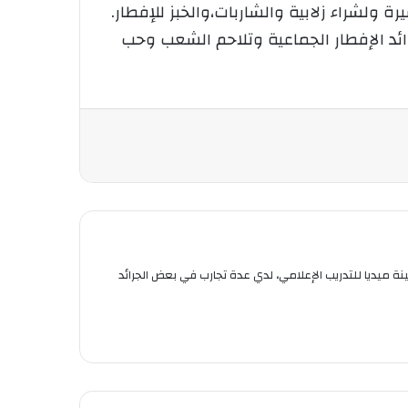
لشراء زلابية والشاربات،والخبز للإفطار.
ائد الإفطار الجماعية وتلاحم الشعب وحب
استر 2 في العلوم السياسية والعلاقات الدولية من جامعة قسنطينة 3. خريجة معهد وطينة ميديا للتدريب الإعلامي، لدي عدة تجارب في بعض الجرائد