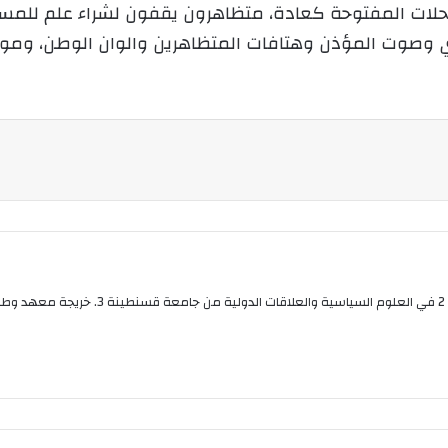
ن
ات المفتوحة كعادة، متظاهرون يقفون لشراء علم للمسيرة و
ي
جاري وصوت المؤذن وهتافات المتظاهرين والوان الوطن، ومو
ا
بوقلي عواطف صحفية من قسنطينة متحصلة على م