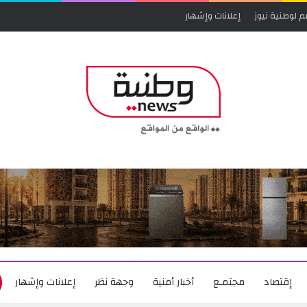
م لوطنية نيوز
إعلانات وإشهار
إقتصاد
مجتمـع
أخبار أمنية
وجهة نظر
إعلانات وإشهار