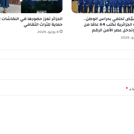
ع
د
ص
البيّض تحتفي بحراس الوطن..
الجزائر تعزز حضورها في النقاشات ا
ر
الشرطة الجزائرية تكتب 64 عامًا من
حماية للثراث الثقافي
ا
وتدخل عصر الأمن الرقم
ع
8 يوليو، 2026
م
ر
ي
ر
م
ع
ا
ل
ي
 بـ
*
ر
د
ز