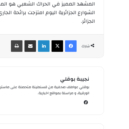
المشهد المميز في الحراك الشعبي هو المحل
الشوارع الجزائرية اليوم امتزجت برائحة ال
الجزائر.
فيسبوك
‫X
لينكدإن
شارك عبر الإيميل
طباعة
شارك
نجيبة بوقلي
الورقية، و مراسلة بمواقع اخبارية.
في
سب
وك