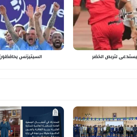
ت
ي
ز
ن
س
ي
ح
ا
ف
ستدعى لتربص الخضر
السيتيزنس يحافظون 
ظ
و
ن
ع
ل
ى
ع
ر
ش
ه
م
ب