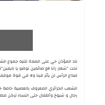
ناد المؤذن حي على الصلاة لتليه جموع ال
تحت “شعار رانا ڨع صائمين نوضو يا نايمين”ن
صداع الرأس لن يأثر فينا ولا في قوة موقف
الشعب الجزائري المعروف بالعصبية خاصة خ
رجال و شيوخ وأطفال حتى النساء تركن مطاب