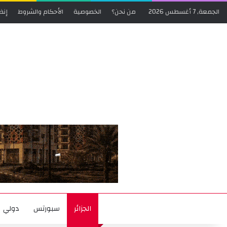
الجمعة, 7 أغسطس 2026
من نحن؟
الخصوصية
الأحكام والشروط
إنض
الجزائر
سبورتس
دولي