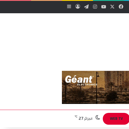
‫X
فيسبوك
‫YouTube
انستقرام
تيلقرام
تسجيل الدخول
إضافة عمود جانبي
27
℃
WEB TV
الجزائر