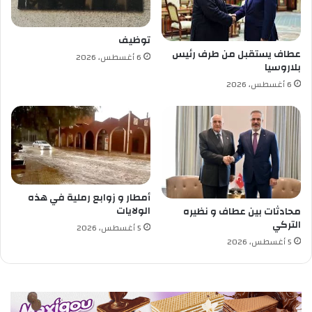
ل
ج
ي
توظيف
ش
عطاف يستقبل من طرف رئيس
6 أغسطس، 2026
و
بلاروسيا
ا
6 أغسطس، 2026
ل
أ
س
ل
ا
ك
ا
ل
أمطار و زوابع رملية في هذه
ن
الولايات
محادثات بين عطاف و نظيره
ظ
التركي
5 أغسطس، 2026
ا
5 أغسطس، 2026
م
ي
ة
و
م