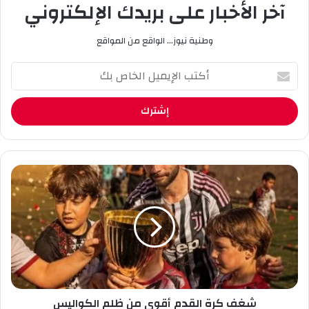
آخر الأخبار على بريدك الإلكتروني
وطنية نيوز... الواقع من المواقع
أ
ك
ت
ب
ا
ل
إ
ي
ش
م
غ
ي
ف
ل
ك
ا
ر
ل
ة
خ
ا
ا
ل
ص
ق
ب
شغف كرة القدم أقوى من ظلم الكواليس
د