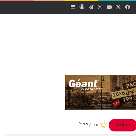
‫X
فيسبوك
‫YouTube
انستقرام
تيلقرام
تسجيل الدخول
إضافة عمود جانبي
32
℃
WEB TV
الجزائر