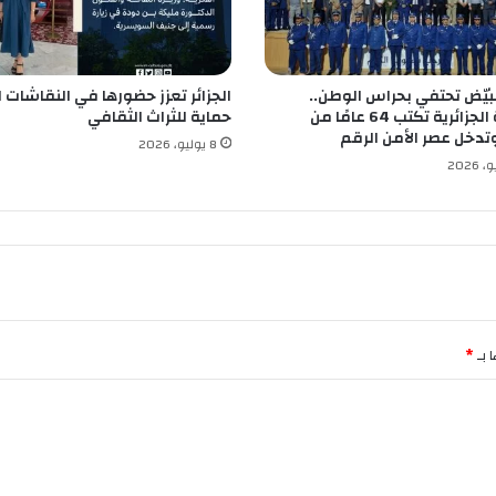
ع
ب
ي
ت
البيّض تحتفي بحراس الوطن..
الجزائر تعزز حضورها في النقاشات ا
ن
الشرطة الجزائرية تكتب 64 عامًا من
حماية للثراث الثقافي
ف
وتدخل عصر الأمن الرقم
ذ
8 يوليو، 2026
ا
ل
ع
د
ي
د
م
ن
ا
 بـ
*
ل
ع
م
ل
ي
ا