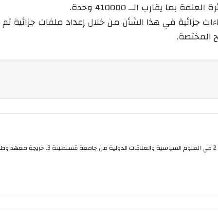
بما يقارب الــ 410000 وحدة.
ر
و
ت جزائية في هذا الشأن من خلال إعداد ملفات جزائية تم إح
ن
 المختصة.
ي
ا
بوقلي عواطف صحفية من قسنطينة متحصلة على م