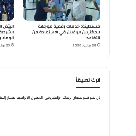
م
د
ر
س
قسنطينة: خدمات رقمية موجهة
البيّض 
ة
للمغتربين الراغبين في الاستفادة من
ا
التقاعد
الوفاء 
ل
28 يوليو، 2026
23 يوليو، 2026
ت
ح
ر
ر
و
ا
اترك تعليقاً
ل
ث
و
لن يتم نشر عنوان بريدك الإلكتروني.
الحقول الإلزامية مشار إليها
ر
ا
ة
ل
ت
ع