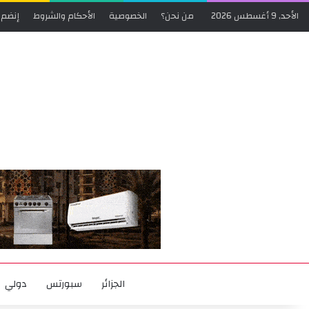
الأحد, 9 أغسطس 2026
من نحن؟
الخصوصية
الأحكام والشروط
إنضم 
الجزائر
سبورتس
دولي