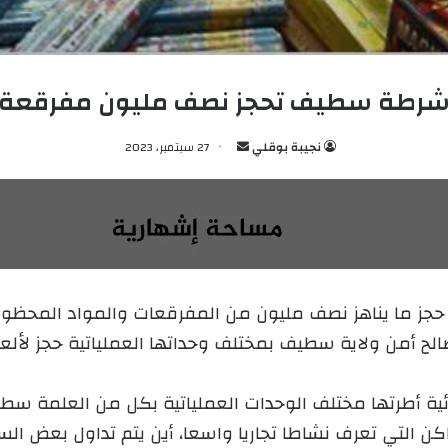
رطة سطيف تحجز نصف مليون مفرقعة
نجيبة بوقلي
أ
27 سبتمبر، 2023
ر
س
ل
ب
ر
ي
ما يناهز نصف مليون من المفرقعات والمواد المحظورة ك
د
 أمن ولاية سطيف بمختلف وحداتها العملياتية حجز لألعا
ا
إ
ل
ئية أطرتها مختلف الوحدات العملياتية بكل من العلمة س
ك
كن التي تعرف نشاطا تجاريا واسعا، أين يتم تداول بعض ا
ت