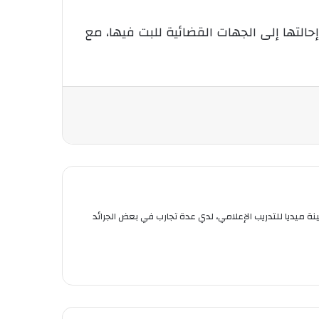
التها إلى الجهات القضائية للبت فيها، مع
استر 2 في العلوم السياسية والعلاقات الدولية من جامعة قسنطينة 3. خريجة معهد وطينة ميديا للتدريب الإعلامي، لدي عدة تجارب في بعض الجرائد