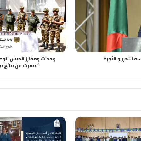
ت
و
م
ف
ا
ر
ز
ا
ل
 التحرر و الثورة
وحدات ومفارز الجيش الوط
ج
أسفرت عن نتائج نو
ي
ش
ا
ل
و
ط
ن
ي
ا
ل
ش