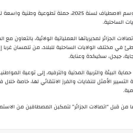
ي
نظّمت “اتصالات الجزائر”، تزامنا مع افتتاح موسم الاصطياف
د
ا
إ
ل
ت الجزائر لمديرياتها العملياتية الولائية، بالتعاون مع ا
ك
طئ في مختلف الولايات الساحلية للبلاد، من تلمسان غربا إ
ت
جاية، جيجل، سكيكدة وعنابة.
ر
و
ن
اية البيئة والتربية المدنية والترفيه، إلى توعية المواطني
ي
التسيير الأمثل للنفايات والفرز الانتقائي لها، خاصة خلال 
ا
ية.
ما من قبل “اتصالات الجزائر” لتمكين المصطافين من الاس