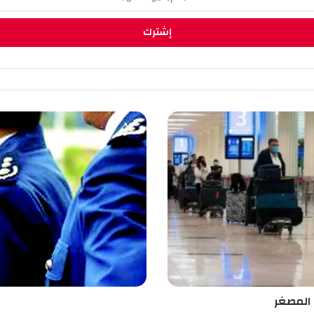
ت
و
ظ
ي
ف
 المصغر