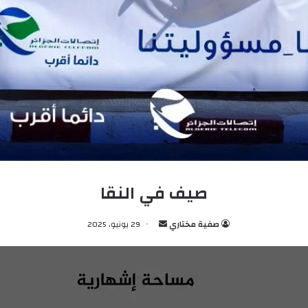
صيف في النقا
صفية مختاري
أ
29 يونيو، 2025
ر
س
ل
ب
ر