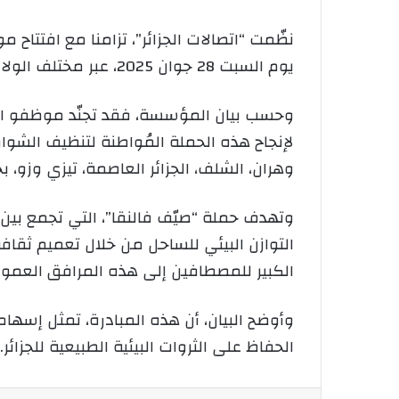
يوم السبت 28 جوان 2025، عبر مختلف الولايات الساحلية.
وحسب بيان المؤسسة، فقد تجنّد موظفو اتصالا
لإنجاح هذه الحملة المُواطنة لتنظيف الشوا
وهران، الشلف، الجزائر العاصمة، تيزي وزو، ب
وتهدف حملة “صيّف فالنقا”، التي تجمع بين حم
التوازن البيئي للساحل من خلال تعميم ثقافة 
الكبير للمصطافين إلى هذه المرافق العموم
وأوضح البيان، أن هذه المبادرة، تمثل إسها
الحفاظ على الثروات البيئية الطبيعية للجزائر.