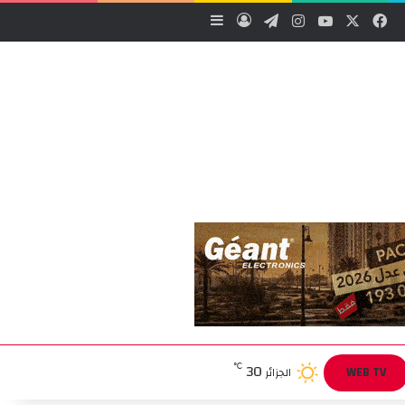
‫X
فيسبوك
‫YouTube
انستقرام
تيلقرام
تسجيل الدخول
إضافة عمود جانبي
30
℃
WEB TV
الجزائر