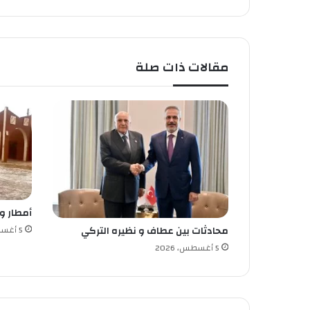
إ
س
ت
ر
مقالات ذات صلة
ا
د
ا
ل
م
ص
غ
ر
أمطار و
5 أغسطس، 2026
محادثات بين عطاف و نظيره التركي
5 أغسطس، 2026