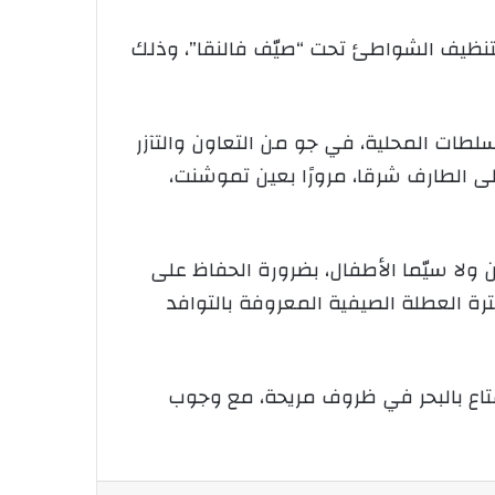
 لسنة 2025، حملة تطوعية وطنية واسعة لتنظيف الشواطئ تحت “صيّف فالنقا”، وذلك
لسلطات المحلية، في جو من التعاون والتآزر
لى الطارف شرقا، مرورًا بعين تموشنت،
ن ولا سيّما الأطفال، بضرورة الحفاظ على
فترة العطلة الصيفية المعروفة بالتوافد
تمتاع بالبحر في ظروف مريحة، مع وجوب