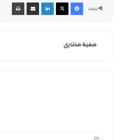
فيسبوك
‫X
لينكدإن
شارك عبر الإيميل
طباعة
شارك
صفية مختاري
أ