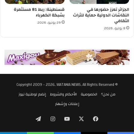
ل
ط
ت
ى
الجزائر تعزز حضورها في
قسنطينة: ربط 81 مستثمرة
ع
النقاشات الدولية حماية للثراث
بشبكة الكهرباء
الثقافي
ل
29 يونيو، 2026
ي
8 يوليو، 2026
م
ا
ل
م
ت
و
س
ط
© Copyright 2009 - 2026, WATANIA NEWS, All Rights Reserved
من نحن؟
الخصوصية
الأحكام والشروط
إنضم لوطنية نيوز
إعلانات وإشهار
‫X
فيسبوك
‫YouTube
انستقرام
تيلقرام