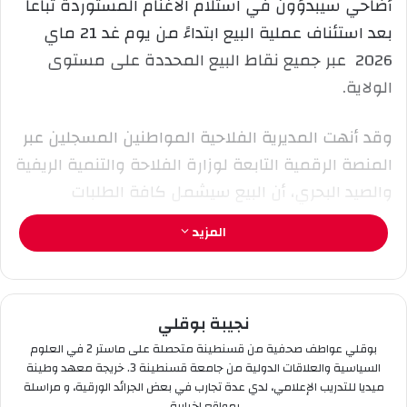
أضاحي سيبدؤون في استلام الأغنام المستوردة تباعا
إ
بعد استئناف عملية البيع ابتداءً من يوم غد 21 ماي
ل
2026 عبر جميع نقاط البيع المحددة على مستوى
ك
الولاية.
ت
ر
و
وقد أنهت المديرية الفلاحية المواطنين المسجلين عبر
ن
المنصة الرقمية التابعة لوزارة الفلاحة والتنمية الريفية
ي
والصيد البحري، أن البيع سيشمل كافة الطلبات
ا
المسجلة في حصة الولاية، كما دعت المديرية
المزيد
المعنيين باباتزام بالوقت المحدد والحضور مع الوثائق
المطلوبة بعد استلام رسالة الاستفادة لتسهيل سير
العملية في ظروف تنظيمية ملائمة.
نجيبة بوقلي
جاء هذا بعد التفاصيل الجديدة التي كشفها وزير
بوقلي عواطف صحفية من قسنطينة متحصلة على ماستر 2 في العلوم
السياسية والعلاقات الدولية من جامعة قسنطينة 3. خريجة معهد وطينة
الفلاحة والتنمية الريفية والصيد البحري، ياسين وليد
ميديا للتدريب الإعلامي، لدي عدة تجارب في بعض الجرائد الورقية، و مراسلة
بخصوص إمكانية إعادة فتح منصة “أضاحي” ثانية
بمواقع اخبارية.