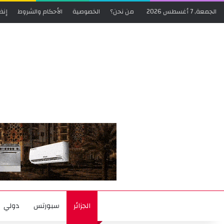
الجمعة, 7 أغسطس 2026
من نحن؟
الخصوصية
الأحكام والشروط
إنض
الجزائر
سبورتس
دولي