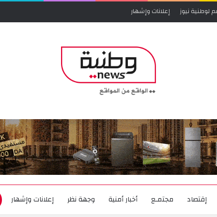
م لوطنية نيوز
إعلانات وإشهار
إقتصاد
مجتمـع
أخبار أمنية
وجهة نظر
إعلانات وإشهار