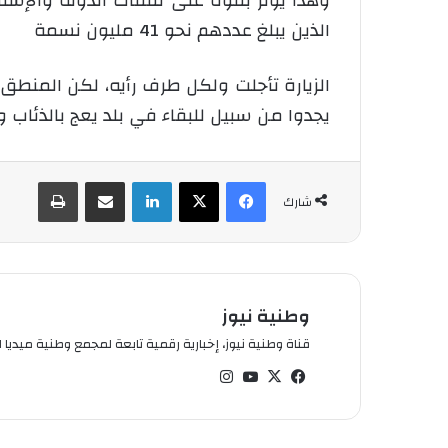
وهذا يؤثر بقوة على نفقات الدولة والإستث
الذين يبلغ عددهم نحو 41 مليون نسمة
الزيارة تأجلت ولكل طرف رأيه، لكن المنطق ي
يجدوا من سبيل للبقاء في بلد يعج بالذئاب و
فيسبوك
‫X
لينكدإن
شارك عبر الإيميل
طباعة
شارك
وطنية نيوز
قناة وطنية نيوز، إخبارية رقمية تابعة لمجمع وطنية ميديا ال
في
‫X
‫You
انس
سب
Tub
تقر
وك
e
ام