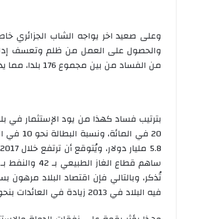
وعلى صعيد اخر يواجه الشاب الجزائري خاص
من الفساد من بين مجموع 176 بلدا، مما يدفع بالشباب إلى النزوح الى أوروبا والبحث عن الحلم الضائع وراء البحار.
بترتيب فساد كهذا من يود الإستثمار في بل
فيه البلاد في 2013 زيادة في العائدات بنحو 11 مليار دولار سجلت في عام 2015 نقصا بقيمة 17 مليار دولار.