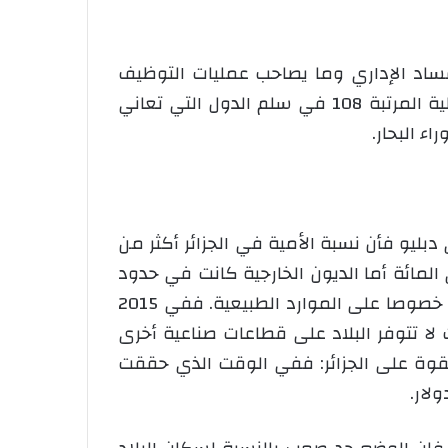
فساد الإداري وما يصاحب عمليات التوظيف
والحصول على العمل من ظلم وتعسف إداري “رشوة معريفة” حيث تحتل الجزائر طبقا لتصنيفات دولية المرتبة 108 في سلم الدول التي تعاني
ليو فأن نسبة الأمية في الجزائر أكثر من
ة، ونسبة البطالة نحو 10 في المائة. ووصلت مديونية الحكومة في عام 2016 إلى 13 في المائة أما الديون الخارجية كانت في حدود
5.8 مليار دولار، ويُتوقع أن ترتفع خلال 2017 إلى 8.7 مليار دولار. وتوجد لدى الجزائر صناعة ضئيلة، مبنية خصوصا على الموارد الطبيعية. ففي 2015
نب البيتروكيماويات لا تتوفر البلاد على قطاعات صناعية أخرى
لي فإن اقتصاد البلاد مرهون بسعر سوق مواد الطاقة. فانهيار سعر النفط منذ 2014 أثر بقوة على الجزائر: ففي الوقت الذي حققت