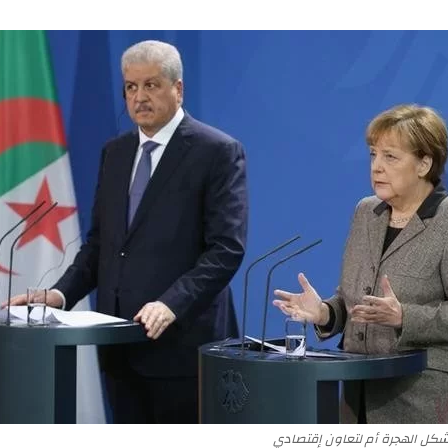
ى
ي
X
د
ا
إ
ل
ك
ت
ر
و
ن
ي
ا
مشكل الهجرة أم لتعاون إقتصادي