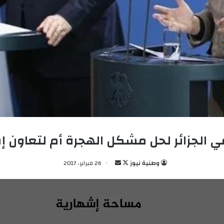
 الجزائر لحل مشكل الهجرة أم لتعاون 
وطنية نيوز
ت
أ
26 فبراير، 2017
ا
ر
ب
س
ع
ل
ع
ب
ل
ر