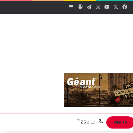
‫X
فيسبوك
‫YouTube
انستقرام
تيلقرام
تسجيل الدخول
إضافة عمود جانبي
26
℃
WEB TV
الجزائر