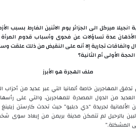
ة انجيلا ميركل الى الجزائر يوم الاثنين الفارط بسبب ا
ى الأذهان عدة تساؤلات عن فحوى وأسباب قدوم المرأة ا
ل واتفاقات تجارية إلا أنه على النقيض من ذلك علقت وسائل 
جة الأولى أم الثانية؟
ملف الهجرة هو الأبرز
 تدفق المهاجرين خاصة ألمانيا التي عبر عديد من أحزاب 
عديد من الدول المصدرة للمهاجرين، والتي على رأسها ال
 الألمانية لجريدة “دي دبليو” حيث تحدث كارستن زيلينغ
ها. ومن بين 15 شخصا مطالبين بالرحيل لم تتمكن مدينة بريمن من إبع
ى المشكلة.”