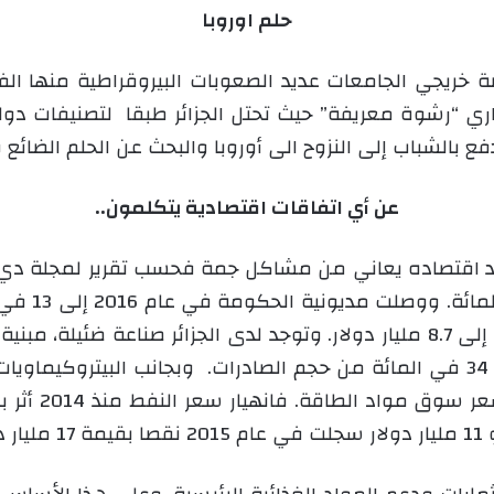
حلم اوروبا
ة خريجي الجامعات عديد الصعوبات البيروقراطية منها ال
عن أي اتفاقات اقتصادية يتكلمون..
د اقتصاده يعاني من مشاكل جمة فحسب تقرير لمجلة دي دب
20 في المائ
ساهم قطاع الغاز الطبيعي بـ 42 والنفط بـ 34 في المائة من حجم الصادرات. وبجا
تُذكر، وبالتا