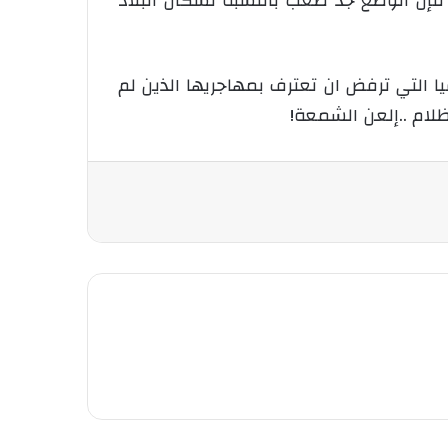
 فإن الوضع جد صعب بالنسبة لسكان البلاد
يا التي ترفض ان تعترف بمهاجريها الذين لم
ظلام ..إلعن الشمعة!