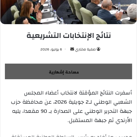
نتائج الإنتخابات التشريعية
صفية مختاري
أ
6 يوليو، 2026
ر
س
ل
ب
ر
أسفرت النتائج المؤقتة لانتخاب أعضاء المجلس
ي
الشعبي الوطني لـ2 جويلية 2026، عن محافظة حزب
د
ا
جبهة التحرير الوطني على الصدارة بـ 90 مقعدا، يليه
إ
الأرندي ثم جبهة المستقبل.
ل
ك