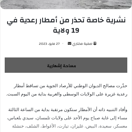
نشرية خاصة تحذر من أمطار رعدية في
19 ولاية
صفية مختاري
أ
27 مايو، 2023
ر
س
ل
ب
ر
ي
حذّرت مصالح الديوان الوطني للأرصاد الجوية من تساقط أمطار
د
رعدية غزيرة على الولايات الوسطى والغربية بداية من اليوم السبت.
ا
إ
وأفاد التنبيه ذاته أن الأمطار ستكون مرتقبة بداية من الساعة الثالثة
ل
مساء إلى غاية صباح يوم الأحد على ولايات تلمسان، سيدي بلعباس،
ك
معسكر، سعيدة، البيض، غليزان، تيارت، الأغواط، الشلف، خنشلة
ت