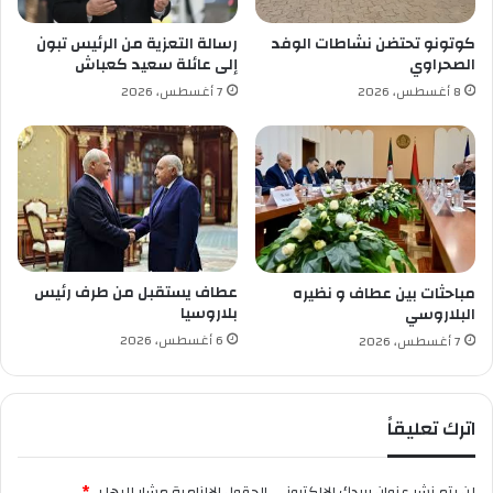
ا
ب
س
ب
كوتونو تحتضن نشاطات الوفد
رسالة التعزية من الرئيس تبون
ي
م
الصحراوي
إلى عائلة سعيد كعباش
ب
ع
8 أغسطس، 2026
7 أغسطس، 2026
ح
ا
ض
ن
و
ا
ر
ت
و
ه
ز
ا
ي
م
ر
ن
ا
م
عطاف يستقبل من طرف رئيس
مباحثات بين عطاف و نظيره
ل
ت
بلاروسيا
البلاروسي
ع
ل
6 أغسطس، 2026
7 أغسطس، 2026
د
ا
ل
ز
م
اترك تعليقاً
ة
ا
ل
لن يتم نشر عنوان بريدك الإلكتروني.
الحقول الإلزامية مشار إليها بـ
*